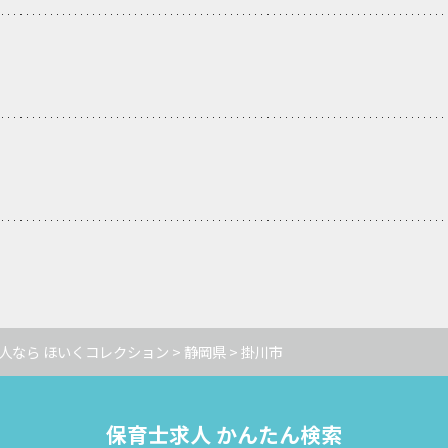
人なら ほいくコレクション
>
静岡県
> 掛川市
保育士求人 かんたん検索