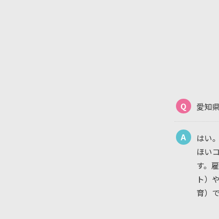
Q
愛知
A
はい
ほい
す。
ト）
育）