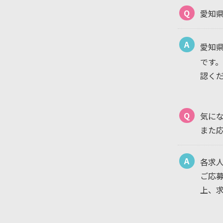
Q
愛知
A
愛知県
です
認く
Q
気に
また
A
各求
ご応
上、