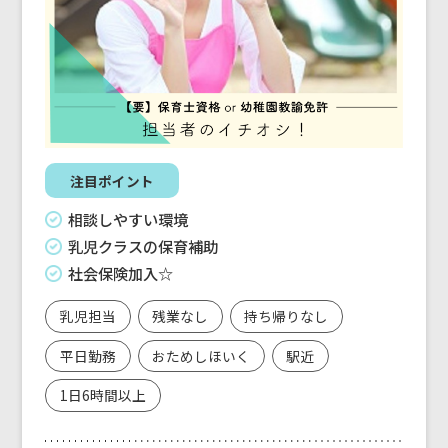
注目ポイント
相談しやすい環境
乳児クラスの保育補助
社会保険加入☆
乳児担当
残業なし
持ち帰りなし
平日勤務
おためしほいく
駅近
1日6時間以上