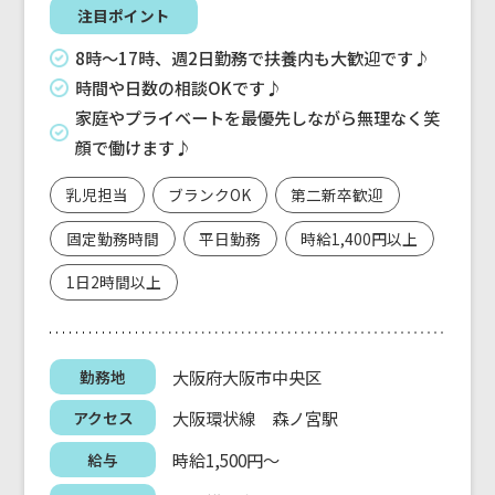
注目ポイント
8時〜17時、週2日勤務で扶養内も大歓迎です♪
時間や日数の相談OKです♪
家庭やプライベートを最優先しながら無理なく笑
顔で働けます♪
乳児担当
ブランクOK
第二新卒歓迎
固定勤務時間
平日勤務
時給1,400円以上
1日2時間以上
大阪府大阪市中央区
勤務地
大阪環状線 森ノ宮駅
アクセス
時給1,500円～
給与