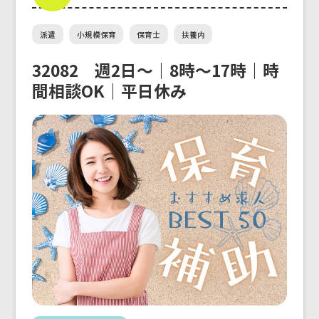
派遣
小規模保育
保育士
扶養内
32082 週2日～｜8時〜17時｜時
間相談OK｜平日休み