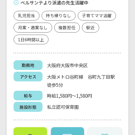
ベルサンテより派遣の先生活躍中
乳児担当
持ち帰りなし
子育てママ活躍
月案・週案なし
複数担任
駅近
1日6時間以上
大阪府大阪市中央区
勤務地
大阪メトロ谷町線 谷町九丁目駅
アクセス
徒歩5分
時給1,580円～1,580円
給与
私立認可保育園
施設形態