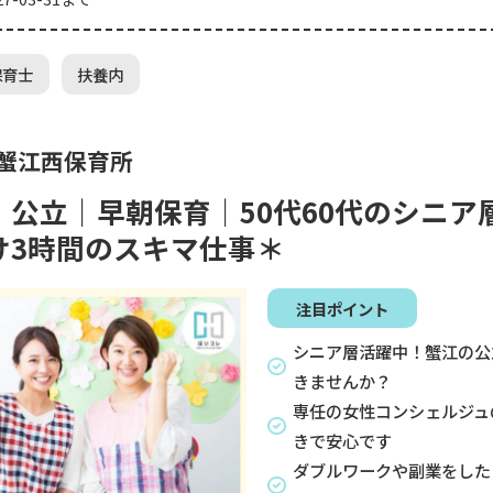
保育士
扶養内
 蟹江西保育所
｜公立｜早朝保育｜50代60代のシニア
け3時間のスキマ仕事＊
注目ポイント
シニア層活躍中！蟹江の公
きませんか？
専任の女性コンシェルジュ
きで安心です
ダブルワークや副業をした