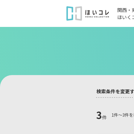
関西・
ほいく
検索条件を変更
3
1件～3件
件