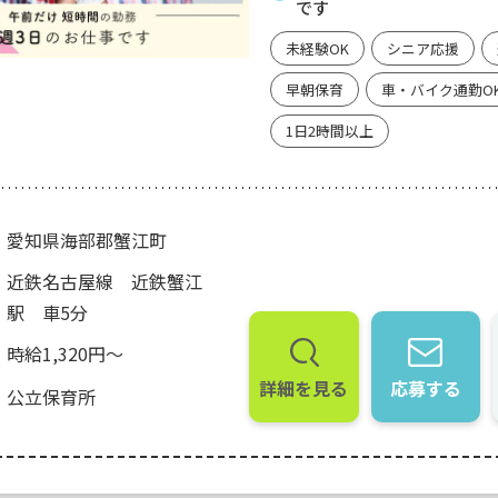
です
未経験OK
シニア応援
早朝保育
車・バイク通勤O
1日2時間以上
愛知県海部郡蟹江町
近鉄名古屋線 近鉄蟹江
駅 車5分
時給1,320円～
詳細を見る
応募する
公立保育所