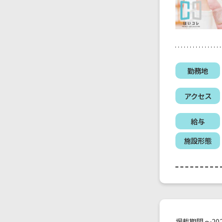
勤務地
アクセス
給与
施設形態
掲載期間 ～202