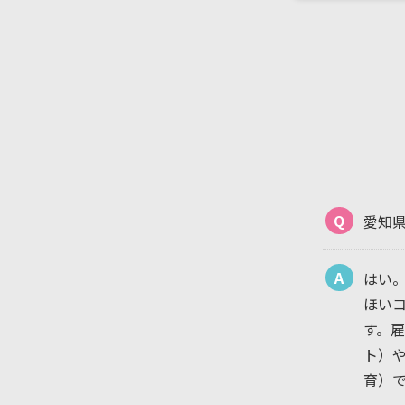
Q
愛知
A
はい
ほい
す。
ト）
育）