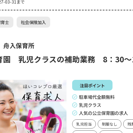
7-03-31まで
保育士
社会保険加入
 舟入保育所
園 乳児クラスの補助業務 8：30～1
注目ポイント
駐車場代全額無料
乳児クラス
人気の公立保育園の求人
乳児担当
制服なし
残