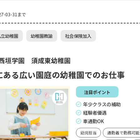
7-03-31まで
私立幼稚園
幼稚園教諭
社会保険加入
 西垣学園 須成東幼稚園
にある広い園庭の幼稚園でのお仕事
注目ポイント
年少クラスの補助
経験者優遇
車通勤OK
幼児担当
通勤着で勤務可能