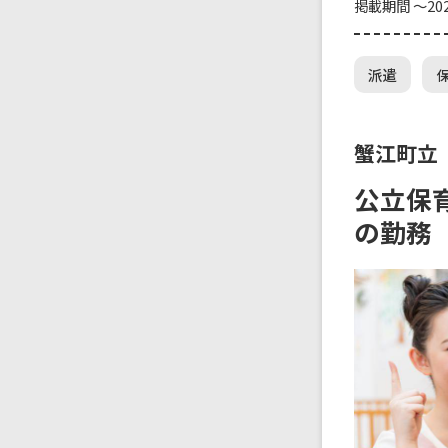
掲載期間 ～202
派遣
蟹江町立
公立保育
の勤務