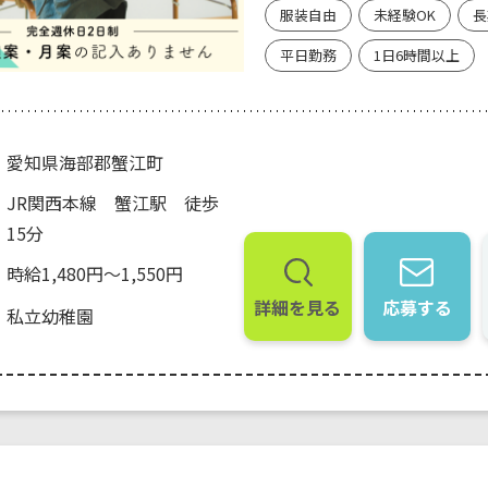
服装自由
未経験OK
長
平日勤務
1日6時間以上
愛知県海部郡蟹江町
JR関西本線 蟹江駅 徒歩
15分
時給1,480円～1,550円
詳細を見る
応募する
私立幼稚園