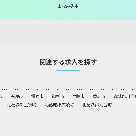
まなみ先生
関連する求人を探す
市
天理市
橿原市
御所市
生駒市
香芝市
磯城郡川西
北葛城郡上牧町
北葛城郡広陵町
北葛城郡河合町