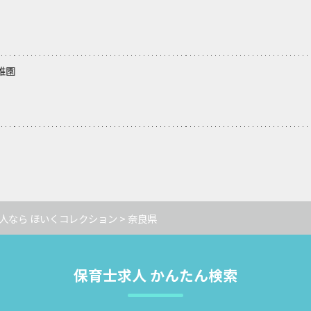
稚園
人なら ほいくコレクション
> 奈良県
保育士求人 かんたん検索