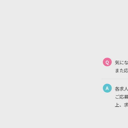
Q
気に
また
A
各求
ご応
上、