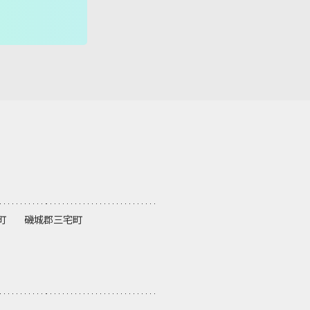
ちえ先生
町
磯城郡三宅町