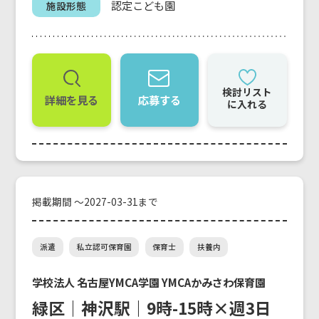
認定こども園
施設形態
検討リスト
詳細を見る
応募する
に入れる
掲載期間 ～2027-03-31まで
派遣
私立認可保育園
保育士
扶養内
学校法人 名古屋YMCA学園 YMCAかみさわ保育園
緑区｜神沢駅｜9時-15時×週3日