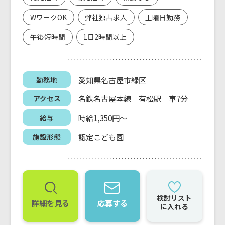
WワークOK
弊社独占求人
土曜日勤務
午後短時間
1日2時間以上
愛知県名古屋市緑区
勤務地
名鉄名古屋本線 有松駅 車7分
アクセス
時給1,350円～
給与
認定こども園
施設形態
検討リスト
詳細を見る
応募する
に入れる