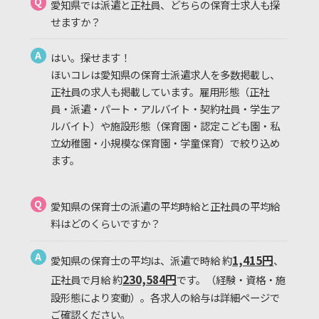
Q
愛知県では派遣と正社員、どちらの保育士求人も探
せますか？
A
はい。探せます！
ほいコレは愛知県の保育士派遣求人を多数掲載し、
正社員の求人も掲載しています。雇用形態（正社
員・派遣・パート・アルバイト・契約社員・学生ア
ルバイト）や施設形態（保育園・認定こども園・私
立幼稚園・小規模な保育園・学童保育）で絞り込め
ます。
Q
愛知県の保育士の派遣の平均時給と正社員の平均給
料はどのくらいですか？
A
1,415円
愛知県の保育士の平均は、派遣で時給 約
、
230,584円
正社員で月給 約
です。（経験・資格・施
設形態により変動）。各求人の給与は詳細ページで
ご確認ください。