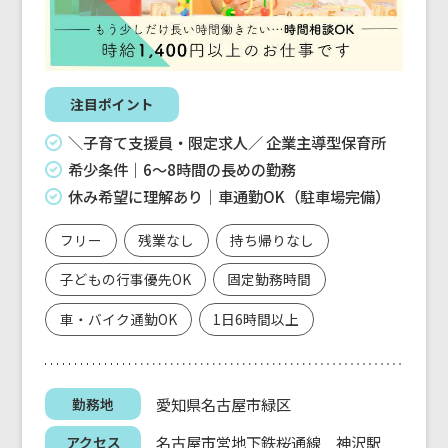
注目ポイント
＼子育て支援員・限定求人／ 企業主導型保育所
希少条件｜6～8時間の長めの勤務
休み希望に理解あり｜車通勤OK（駐車場完備）
フリー
残業なし
持ち帰りなし
子どもの行事優先OK
固定勤務時間
車・バイク通勤OK
1日6時間以上
愛知県名古屋市緑区
勤務地
名古屋市営地下鉄桜通線 神沢駅
アクセス