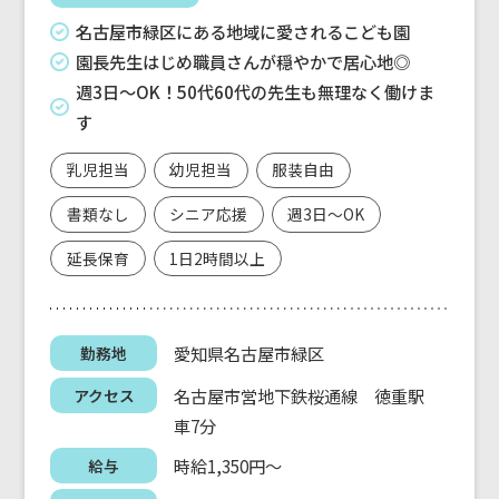
名古屋市緑区にある地域に愛されるこども園
園長先生はじめ職員さんが穏やかで居心地◎
週3日～OK！50代60代の先生も無理なく働けま
す
乳児担当
幼児担当
服装自由
書類なし
シニア応援
週3日～OK
延長保育
1日2時間以上
愛知県名古屋市緑区
勤務地
名古屋市営地下鉄桜通線 徳重駅
アクセス
車7分
時給1,350円～
給与