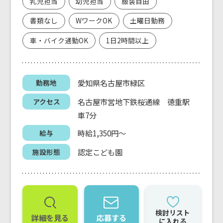
乳児担当
幼児担当
服装自由
書類なし
WワークOK
土曜日勤務
車・バイク通勤OK
1日2時間以上
愛知県名古屋市緑区
勤務地
名古屋市営地下鉄桜通線 徳重駅
アクセス
車7分
時給1,350円～
給与
認定こども園
施設形態
検討リスト
詳細を見る
応募する
に入れる