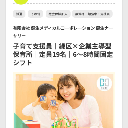
派遣
その他
社会保険加入
無資格・勉強中・支援員
有限会社 健生メディカルコーポレーション 健生ナー
サリー
子育て支援員｜緑区×企業主導型
保育所｜定員19名｜6～8時間固定
シフト