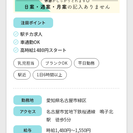
注目ポイント
駅チカ求人
車通勤OK
高時給1480円スタート
乳児担当
ブランクOK
平日勤務
駅近
1日6時間以上
愛知県名古屋市緑区
勤務地
名古屋市営地下鉄桜通線 鳴子北
アクセス
駅 徒歩5分
時給1,480円～1,550円
給与