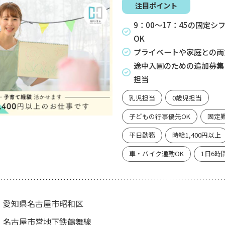
注目ポイント
9：00～17：45の固定シ
OK
プライベートや家庭との両
途中入園のための追加募集
担当
乳児担当
0歳児担当
子どもの行事優先OK
固定
平日勤務
時給1,400円以上
車・バイク通勤OK
1日6時
愛知県名古屋市昭和区
名古屋市営地下鉄鶴舞線