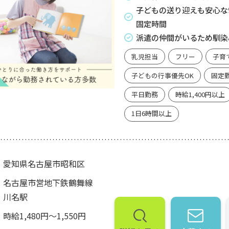
子どもの送り迎えも安心な
固定時間
派遣の仲間がいるため馴染
乳児担当
フリー
子育
子どもの行事優先OK
固定
平日勤務
時給1,400円以上
1日6時間以上
愛知県名古屋市昭和区
名古屋市営地下鉄鶴舞線
川名駅
時給1,480円～1,550円