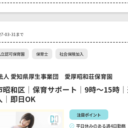
7-03-31まで
私立認可保育園
保育士
社会保険加入
法人 愛知県厚生事業団 愛厚昭和荘保育園
市昭和区｜保育サポート｜9時～15時｜
入｜即日OK
注目ポイント
平日休みのある週4日勤務