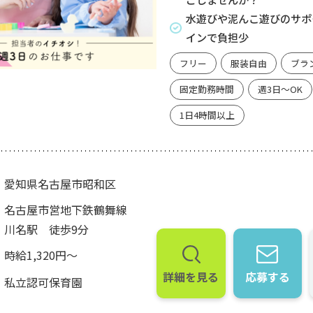
水遊びや泥んこ遊びのサポ
インで負担少
フリー
服装自由
ブラ
固定勤務時間
週3日～OK
1日4時間以上
愛知県名古屋市昭和区
名古屋市営地下鉄鶴舞線
川名駅 徒歩9分
時給1,320円～
詳細を見る
応募する
私立認可保育園