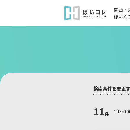
関西・
ほいく
検索条件を変更
11
1件～1
件