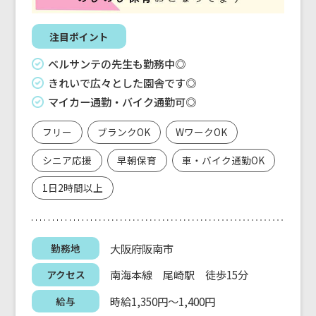
注目ポイント
ベルサンテの先生も勤務中◎
きれいで広々とした園舎です◎
マイカー通勤・バイク通勤可◎
フリー
ブランクOK
WワークOK
シニア応援
早朝保育
車・バイク通勤OK
1日2時間以上
大阪府阪南市
勤務地
南海本線 尾崎駅 徒歩15分
アクセス
時給1,350円～1,400円
給与