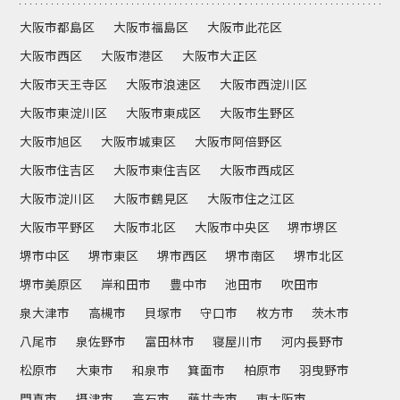
大阪市都島区
大阪市福島区
大阪市此花区
大阪市西区
大阪市港区
大阪市大正区
大阪市天王寺区
大阪市浪速区
大阪市西淀川区
大阪市東淀川区
大阪市東成区
大阪市生野区
大阪市旭区
大阪市城東区
大阪市阿倍野区
大阪市住吉区
大阪市東住吉区
大阪市西成区
大阪市淀川区
大阪市鶴見区
大阪市住之江区
大阪市平野区
大阪市北区
大阪市中央区
堺市堺区
堺市中区
堺市東区
堺市西区
堺市南区
堺市北区
堺市美原区
岸和田市
豊中市
池田市
吹田市
泉大津市
高槻市
貝塚市
守口市
枚方市
茨木市
八尾市
泉佐野市
富田林市
寝屋川市
河内長野市
松原市
大東市
和泉市
箕面市
柏原市
羽曳野市
門真市
摂津市
高石市
藤井寺市
東大阪市