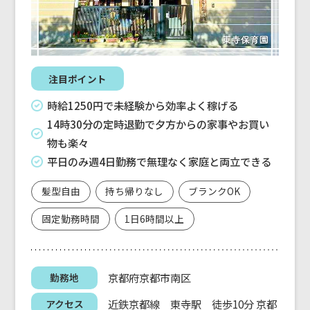
注目ポイント
時給1250円で未経験から効率よく稼げる
14時30分の定時退勤で夕方からの家事やお買い
物も楽々
平日のみ週4日勤務で無理なく家庭と両立できる
髪型自由
持ち帰りなし
ブランクOK
固定勤務時間
1日6時間以上
京都府京都市南区
勤務地
近鉄京都線 東寺駅 徒歩10分 京都
アクセス