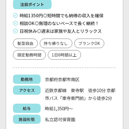
注目ポイント
時給1350円◎短時間でも納得の収入を確保
相談OK◎無理のないペースで長く継続！
日祝休み◎週末は家族や友人とリラックス
髪型自由
持ち帰りなし
ブランクOK
固定勤務時間
1日6時間以上
京都府京都市南区
勤務地
近鉄京都線 東寺駅 徒歩10分 京都
アクセス
市バス「東寺東門前」から徒歩2分
時給1,350円～
給与
私立認可保育園
施設形態