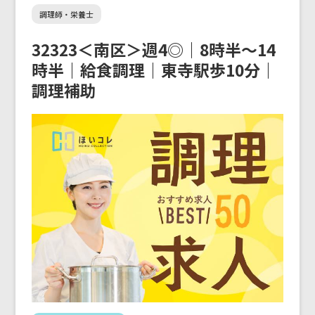
調理師・栄養士
32323＜南区＞週4◎｜8時半～14
時半｜給食調理｜東寺駅歩10分｜
調理補助