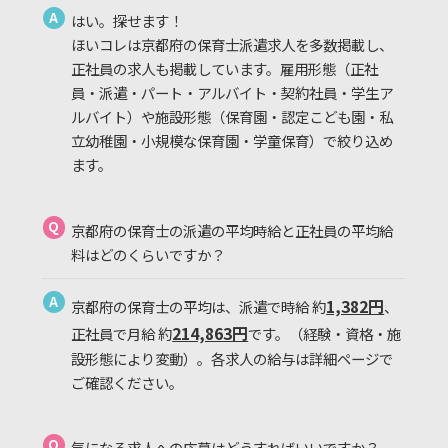
A
はい。探せます！
ほいコレは京都府の保育士派遣求人を多数掲載し、
正社員の求人も掲載しています。雇用形態（正社
員・派遣・パート・アルバイト・契約社員・学生ア
ルバイト）や施設形態（保育園・認定こども園・私
立幼稚園・小規模な保育園・学童保育）で絞り込め
ます。
Q
京都府の保育士の派遣の平均時給と正社員の平均給
料はどのくらいですか？
A
1,382円
京都府の保育士の平均は、派遣で時給 約
、
214,863円
正社員で月給 約
です。（経験・資格・施
設形態により変動）。各求人の給与は詳細ページで
ご確認ください。
Q
気になる求人への応募はどうすればいいですか？