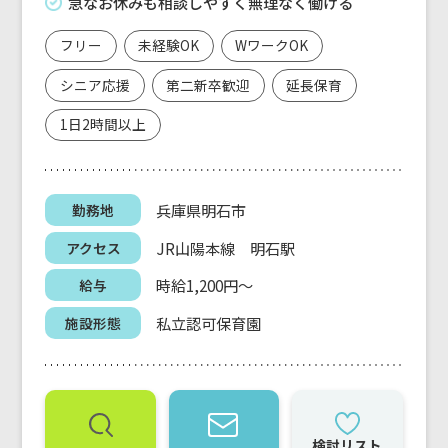
急なお休みも相談しやすく無理なく働ける
フリー
未経験OK
WワークOK
シニア応援
第二新卒歓迎
延長保育
1日2時間以上
兵庫県明石市
勤務地
JR山陽本線 明石駅
アクセス
時給1,200円～
給与
私立認可保育園
施設形態
検討リスト