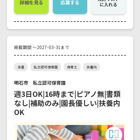
詳細を見る
応募する
に入れる
掲載期間 ～2027-03-31まで
派遣
私立認可保育園
保育士
扶養内
明石市 私立認可保育園
週3日OK|16時まで|ピアノ無|書類
なし|補助のみ|園長優しい|扶養内
OK