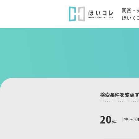
関西・
ほいく
検索条件を変更
20
1件～1
件