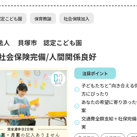
認定こども園
保育教諭
社会保険加入
法人 貝塚市 認定こども園
/社会保険完備/人間関係良好
注目ポイント
子どもたちと“向き合える
方にぴったり
あなたの希望に寄り添った
案
交通費全額支給＋社保完備
実