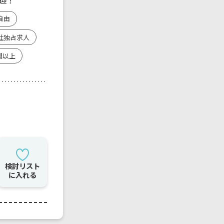
迎！
自由
社独占求人
間以上
検討リスト
に入れる