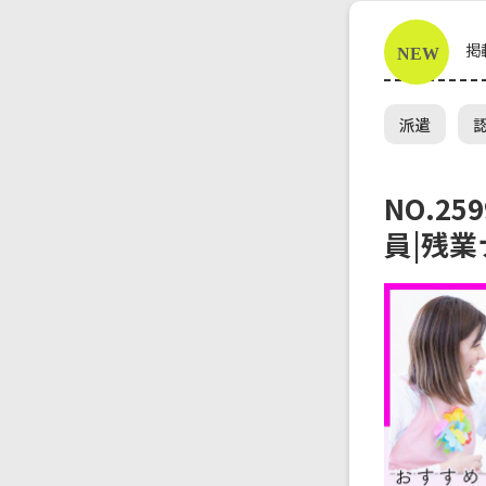
掲
派遣
NO.25
員|残業