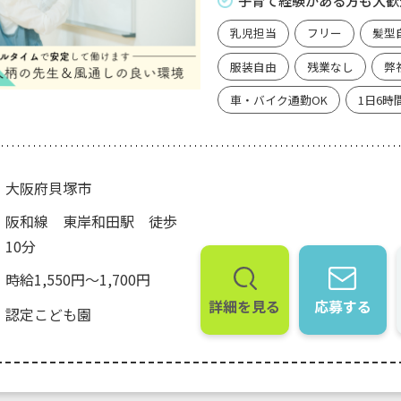
子育て経験がある方も大歓
乳児担当
フリー
髪型
服装自由
残業なし
弊
車・バイク通勤OK
1日6時
大阪府貝塚市
阪和線 東岸和田駅 徒歩
10分
時給1,550円～1,700円
詳細を見る
応募する
認定こども園