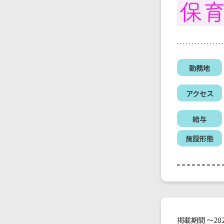
勤務地
アクセス
給与
施設形態
掲載期間 ～202