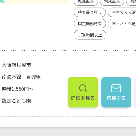
乳児担当
幼児担当
残
持ち帰りなし
子育てママ活
固定勤務時間
車・バイク通
1日6時間以上
大阪府貝塚市
南海本線 貝塚駅
時給1,550円～
詳細を見る
応募する
認定こども園