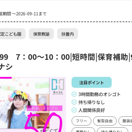
載期間 ～2026-09-11まで
認定こども園
保育教諭
扶養内
999 7：00～10：00|短時間|保育補助
ナシ
注目ポイント
3時間勤務のオシゴト
持ち帰りなし
人間関係良好
フリー
髪型自由
服装
書類なし
持ち帰りなし