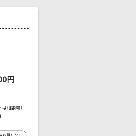
00円
トは相談可）
給
持ち帰りなし