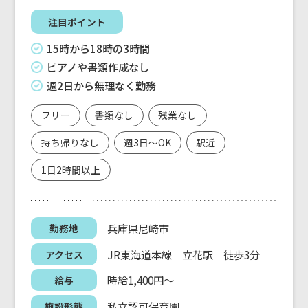
注目ポイント
15時から18時の3時間
ピアノや書類作成なし
週2日から無理なく勤務
フリー
書類なし
残業なし
持ち帰りなし
週3日～OK
駅近
1日2時間以上
兵庫県尼崎市
勤務地
JR東海道本線 立花駅 徒歩3分
アクセス
時給1,400円～
給与
私立認可保育園
施設形態