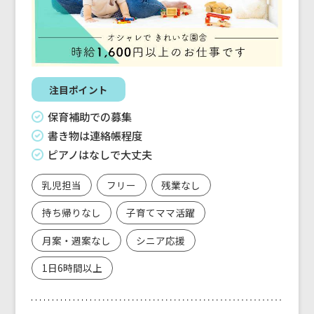
注目ポイント
保育補助での募集
書き物は連絡帳程度
ピアノはなしで大丈夫
乳児担当
フリー
残業なし
持ち帰りなし
子育てママ活躍
月案・週案なし
シニア応援
1日6時間以上