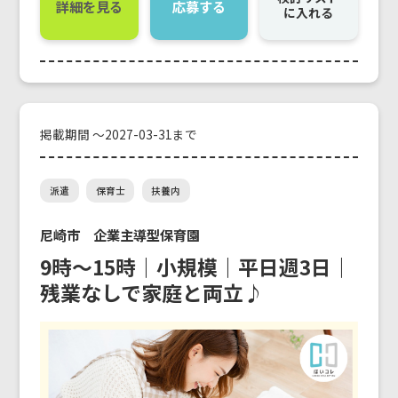
詳細を見る
応募する
に入れる
掲載期間 ～2027-03-31まで
派遣
保育士
扶養内
尼崎市 企業主導型保育園
9時〜15時｜小規模｜平日週3日｜
残業なしで家庭と両立♪