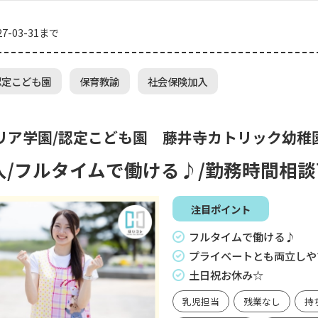
7-03-31まで
認定こども園
保育教諭
社会保険加入
リア学園/認定こども園 藤井寺カトリック幼稚
入/フルタイムで働ける♪/勤務時間相
注目ポイント
フルタイムで働ける♪
プライベートとも両立しや
土日祝お休み☆
乳児担当
残業なし
持