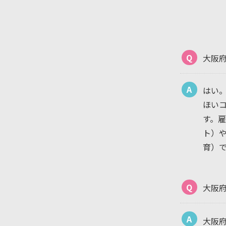
Q
大阪
A
はい
ほい
す。
ト）
育）
Q
大阪
A
大阪府