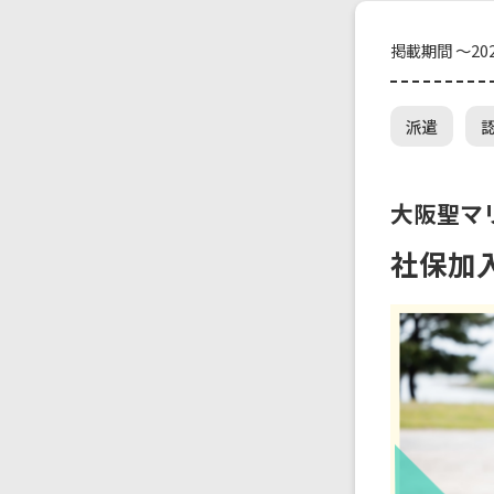
掲載期間 ～202
派遣
大阪聖マ
社保加