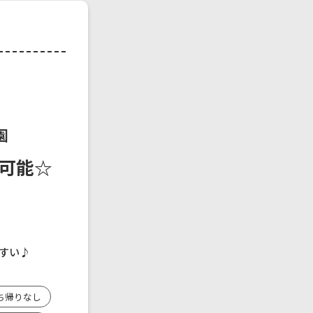
園
談可能☆
すい♪
ち帰りなし