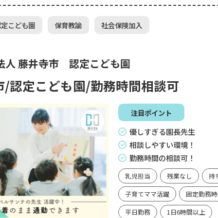
認定こども園
保育教諭
社会保険加入
法人 藤井寺市 認定こども園
市/認定こども園/勤務時間相談可
注目ポイント
優しすぎる園長先生
相談しやすい環境！
勤務時間の相談可！
乳児担当
残業なし
持
子育てママ活躍
固定勤務時
平日勤務
1日6時間以上