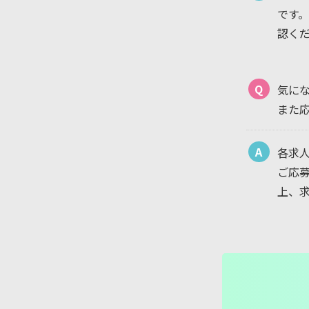
です
認く
Q
気に
また
A
各求
ご応
上、