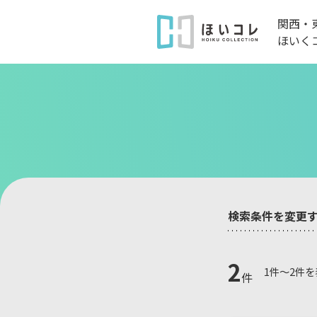
関西・
ほいく
検索条件を変更
2
1件～2件
件