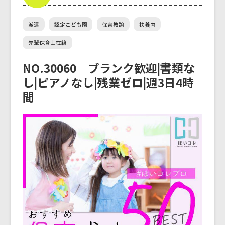
派遣
認定こども園
保育教諭
扶養内
先輩保育士在籍
NO.30060 ブランク歓迎|書類な
し|ピアノなし|残業ゼロ|週3日4時
間