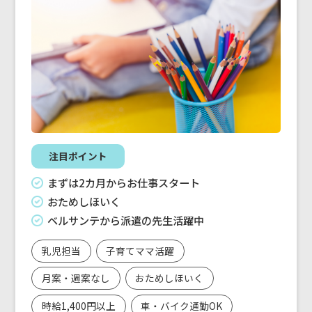
注目ポイント
まずは2カ月からお仕事スタート
おためしほいく
ベルサンテから派遣の先生活躍中
乳児担当
子育てママ活躍
月案・週案なし
おためしほいく
時給1,400円以上
車・バイク通勤OK