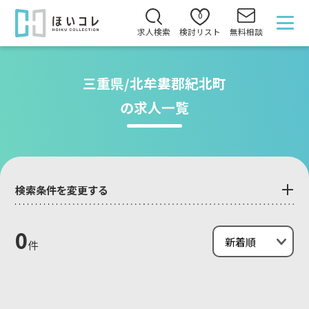
0
求人検索
検討リスト
無料相談
三重県/北牟婁郡紀北町
の求人一覧
検索条件を変更する
0
件