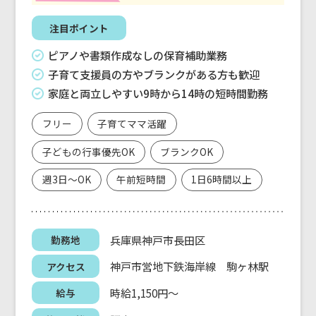
注目ポイント
ピアノや書類作成なしの保育補助業務
子育て支援員の方やブランクがある方も歓迎
家庭と両立しやすい9時から14時の短時間勤務
フリー
子育てママ活躍
子どもの行事優先OK
ブランクOK
週3日～OK
午前短時間
1日6時間以上
兵庫県神戸市長田区
勤務地
神戸市営地下鉄海岸線 駒ヶ林駅
アクセス
時給1,150円～
給与