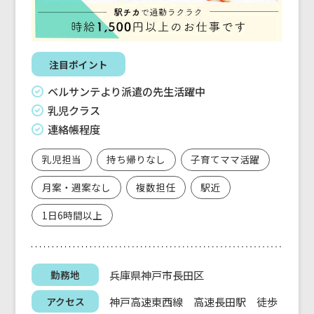
注目ポイント
ベルサンテより派遣の先生活躍中
乳児クラス
連絡帳程度
乳児担当
持ち帰りなし
子育てママ活躍
月案・週案なし
複数担任
駅近
1日6時間以上
兵庫県神戸市長田区
勤務地
神戸高速東西線 高速長田駅 徒歩
アクセス