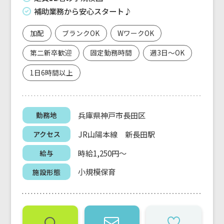
補助業務から安心スタート♪
加配
ブランクOK
WワークOK
第二新卒歓迎
固定勤務時間
週3日～OK
1日6時間以上
兵庫県神戸市長田区
勤務地
JR山陽本線 新長田駅
アクセス
時給1,250円～
給与
小規模保育
施設形態