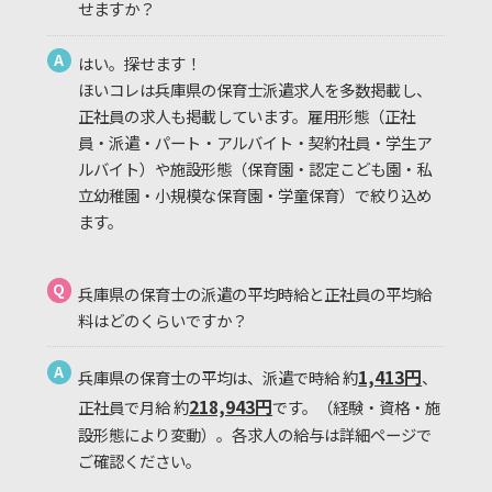
せますか？
A
はい。探せます！
ほいコレは兵庫県の保育士派遣求人を多数掲載し、
正社員の求人も掲載しています。雇用形態（正社
員・派遣・パート・アルバイト・契約社員・学生ア
ルバイト）や施設形態（保育園・認定こども園・私
立幼稚園・小規模な保育園・学童保育）で絞り込め
ます。
Q
兵庫県の保育士の派遣の平均時給と正社員の平均給
料はどのくらいですか？
A
1,413円
兵庫県の保育士の平均は、派遣で時給 約
、
218,943円
正社員で月給 約
です。（経験・資格・施
設形態により変動）。各求人の給与は詳細ページで
ご確認ください。