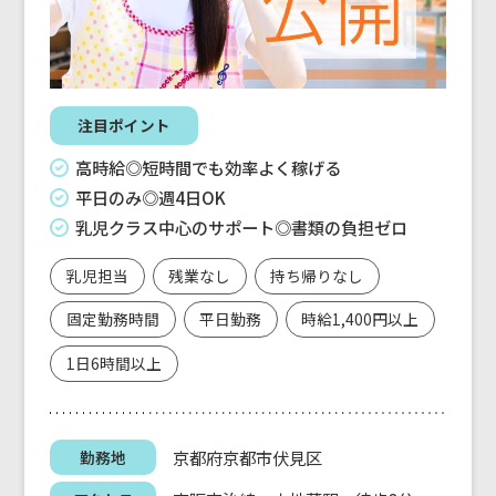
注目ポイント
高時給◎短時間でも効率よく稼げる
平日のみ◎週4日OK
乳児クラス中心のサポート◎書類の負担ゼロ
乳児担当
残業なし
持ち帰りなし
固定勤務時間
平日勤務
時給1,400円以上
1日6時間以上
京都府京都市伏見区
勤務地