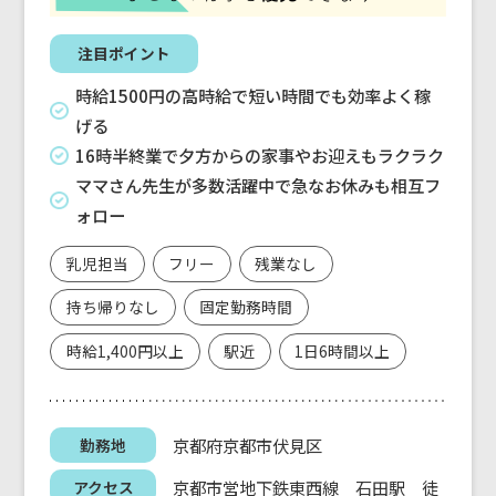
注目ポイント
時給1500円の高時給で短い時間でも効率よく稼
げる
16時半終業で夕方からの家事やお迎えもラクラク
ママさん先生が多数活躍中で急なお休みも相互フ
ォロー
乳児担当
フリー
残業なし
持ち帰りなし
固定勤務時間
時給1,400円以上
駅近
1日6時間以上
京都府京都市伏見区
勤務地
京都市営地下鉄東西線 石田駅 徒
アクセス