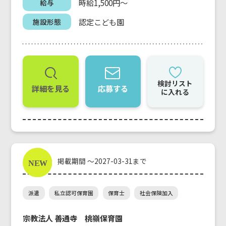
時給1,500円～
給与
認定こども園
施設形態
検討リスト
詳細を見る
応募する
に入れる
掲載期間 ～2027-03-31まで
派遣
私立認可保育園
保育士
社会保険加入
宗教法人 善通寺 桃嶺保育園