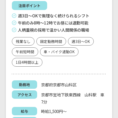
注目ポイント
週3日〜OKで無理なく続けられるシフト
午前のみ8時〜12時でお昼には退勤可能
人柄重視の採用で温かい人間関係の職場
残業なし
固定勤務時間
週3日～OK
午前短時間
車・バイク通勤OK
1日4時間以上
京都府京都市山科区
勤務地
京都市営地下鉄東西線 山科駅 車
アクセス
7分
時給1,500円～
給与