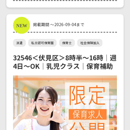
掲載期間 ～2026-09-04まで
派遣
私立認可保育園
保育士
社会保険加入
32546＜伏見区＞8時半～16時｜週
4日〜OK｜乳児クラス｜保育補助