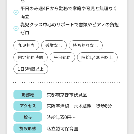
平日のみ週4日から勤務で家庭や育児と無理なく
両立
乳児クラス中心のサポートで書類やピアノの負担
ゼロ
乳児担当
残業なし
持ち帰りなし
固定勤務時間
平日勤務
時給1,400円以上
1日6時間以上
京都府京都市伏見区
勤務地
京阪宇治線 六地蔵駅 徒歩8分
アクセス
時給1,550円～
給与
私立認可保育園
施設形態