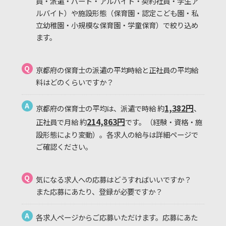
員・派遣・パート・アルバイト・契約社員・学生ア
ルバイト）や施設形態（保育園・認定こども園・私
立幼稚園・小規模な保育園・学童保育）で絞り込め
ます。
Q
京都府の保育士の派遣の平均時給と正社員の平均給
料はどのくらいですか？
A
1,382円
京都府の保育士の平均は、派遣で時給 約
、
214,863円
正社員で月給 約
です。（経験・資格・施
設形態により変動）。各求人の給与は詳細ページで
ご確認ください。
Q
気になる求人への応募はどうすればいいですか？
また応募にあたり、登録が必要ですか？
A
各求人ページからご応募いただけます。応募にあた