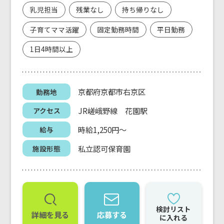
乳児担当
残業なし
持ち帰りなし
子育てママ活躍
固定勤務時間
平日勤務
1日4時間以上
京都府京都市右京区
勤務地
JR嵯峨野線 花園駅
アクセス
時給1,250円～
給与
私立認可保育園
施設形態
検討リスト
詳細を見る
応募する
に入れる