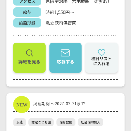
京阪宇治線 六地蔵駅 徒歩8分
アクセス
時給1,550円～
給与
私立認可保育園
施設形態
検討リスト
詳細を見る
応募する
に入れる
掲載期間 ～2027-03-31まで
派遣
認定こども園
保育教諭
社会保険加入