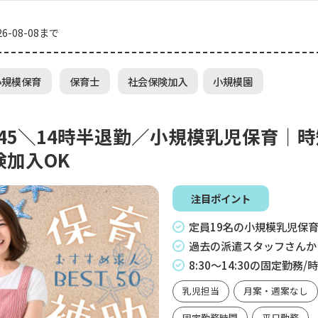
6-08-08まで
小規模保育
保育士
社会保険加入
小規模園
2245＼14時半退勤／小規模乳児保育｜
険加入OK
注目ポイント
定員19名の小規模乳児保
過去の派遣スタッフさんか
8:30～14:30の固定勤務
乳児担当
月案・週案なし
固定勤務時間
平日勤務