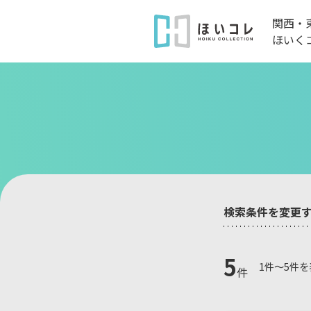
関西・
ほいく
検索条件を変更
5
1件～5件
件