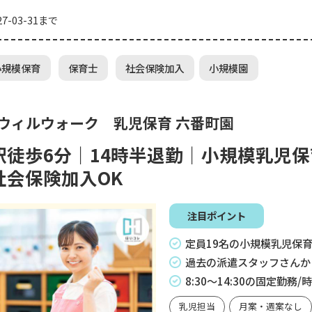
7-03-31まで
小規模保育
保育士
社会保険加入
小規模園
 ウィルウォーク 乳児保育 六番町園
駅徒歩6分｜14時半退勤｜小規模乳児
社会保険加入OK
注目ポイント
定員19名の小規模乳児保
過去の派遣スタッフさんか
8:30～14:30の固定勤務
乳児担当
月案・週案なし