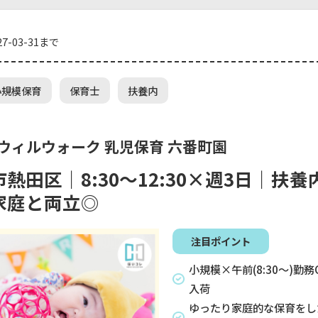
7-03-31まで
小規模保育
保育士
扶養内
 ウィルウォーク 乳児保育 六番町園
熱田区｜8:30〜12:30×週3日｜扶
家庭と両立◎
注目ポイント
小規模×午前(8:30～)勤
入荷
ゆったり家庭的な保育をし