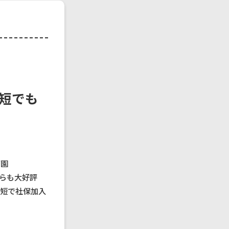
時短でも
育園
らも大好評
/時短で社保加入