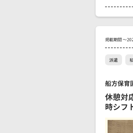
掲載期間 ～202
派遣
船方保育
休憩対
時シフ