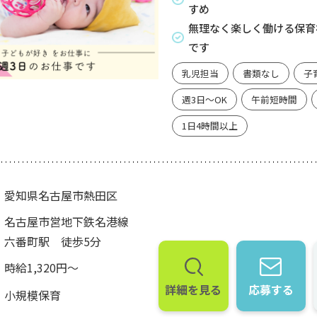
すめ
無理なく楽しく働ける保育
です
乳児担当
書類なし
子
週3日～OK
午前短時間
1日4時間以上
愛知県名古屋市熱田区
名古屋市営地下鉄名港線
六番町駅 徒歩5分
時給1,320円～
詳細を見る
応募する
小規模保育