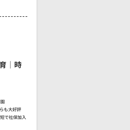
保育｜時
育園
らも大好評
/時短で社保加入