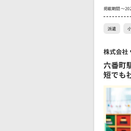
掲載期間 ～202
派遣
株式会社
六番町
短でも