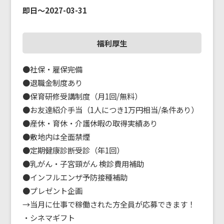
即日～2027-03-31
福利厚生
●社保・雇保完備

●退職金制度あり

●保育研修受講制度（月1回/無料）

●お友達紹介手当（1人につき1万円相当/条件あり）

●産休・育休・介護休暇の取得実績あり

●敷地内は全面禁煙

●定期健康診断受診（年1回）

●乳がん・子宮頸がん 検診費用補助

●インフルエンザ予防接種補助

●プレゼント企画

→当月に仕事で稼働された方全員が応募できます！

・シネマギフト
