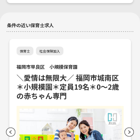
条件の近い保育士求人
保育士
社会保険加入
緑会 みどり保育園
＼10時出勤の保育補助／ 福岡市
早良区＊ピアノなし＊週4～5日
＊土日祝休み