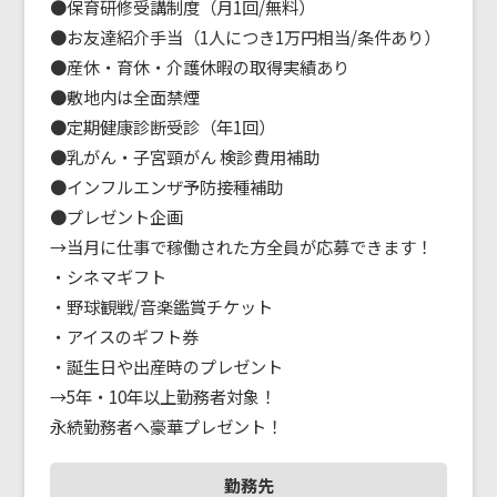
●保育研修受講制度（月1回/無料）

●お友達紹介手当（1人につき1万円相当/条件あり）

●産休・育休・介護休暇の取得実績あり

●敷地内は全面禁煙

●定期健康診断受診（年1回）

●乳がん・子宮頸がん 検診費用補助

●インフルエンザ予防接種補助

●プレゼント企画

→当月に仕事で稼働された方全員が応募できます！

・シネマギフト

・野球観戦/音楽鑑賞チケット

・アイスのギフト券

・誕生日や出産時のプレゼント

→5年・10年以上勤務者対象！

勤務先