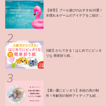
【保育】プール遊びのおすすめ10選！
水慣れ＆ゲームのアイデアをご紹介
♪...
3歳児 からできる！はじめてにピッタ
リな 簡単折り紙...
【暑い夏にピッタリ】氷絵の具の制
作！年齢別の制作アイディアも紹
介 ...