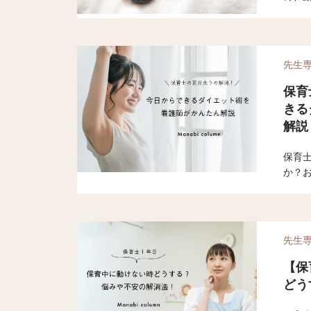
現場
先生
保育
きる
解説
保育
か？
が増
と思
に向
えし
先生
【保
どう