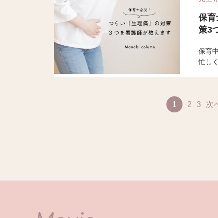
保育
策3
保育中
忙し
多い
育中に
伝え
1
2
3
次
てあ