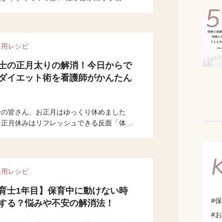
目線で5つ紹介します。
専用レシピ
士の正月太りの解消！今日からで
ダイエット術を看護師がかんたん
士の皆さん、お正月はゆっくり休めました
お正月休みはリフレッシュできる反面「体重
えた」「むくみが取れない」と悩む方も多い
います。今回は正月太り解消法と保育士さん
けた正しいダイエット法を看護師視点でお伝
ます。
専用レシピ
育士1年目】保育中に動けない時
#
する？悩みや不安の解消法！
#