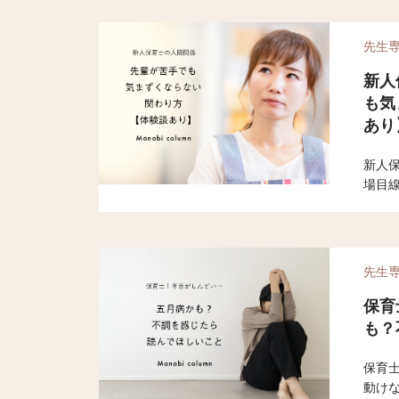
先生
新人
も気
あり
新人
場目
けや
シー
介し
先生
保育
も？
保育
動け