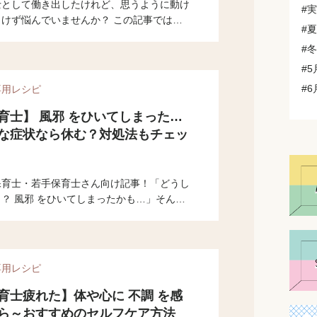
士として働き出したけれど、思うように動け
#
とけず悩んでいませんか？ この記事では、
#
中に動けるようになるポイントや保育士1年
#
悩みや不安解消法について記載していきま
 ぜひ最後まで読んでくださいね。
#
#
専用レシピ
育士】 風邪 をひいてしまった…
な症状なら休む？対処法もチェッ
！
保育士・若手保育士さん向け記事！「どうし
？ 風邪 をひいてしまったかも…」そんな
仕事を休むべきか悩んでしまうことってあり
か？今回は保育士さんが 風邪 をひいてし
た時の対処法についてご紹介します。参考に
みて下さい。
専用レシピ
育士疲れた】体や心に 不調 を感
ら～おすすめのセルフケア方法