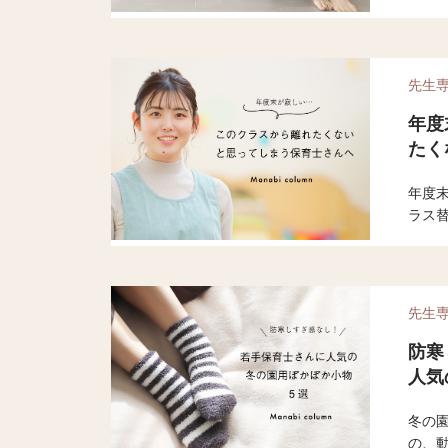
あな
やす
方を
先生
年度
たく
年度
ラス
のは
迎え
先生
防寒
人気
冬の
の、