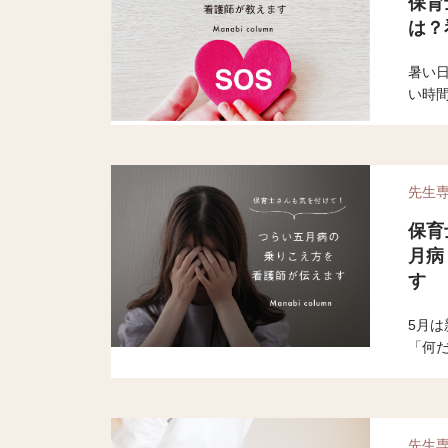
保育
は？
暑い
い時
さん
夏の
では看
伝え
先生
保育
月病
す
5月
「何
ど、 
症状
は看護
こえ
先生