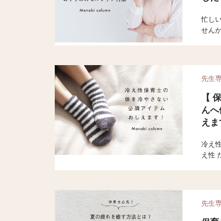
忙し
せんか
ルフ
の 不
法を
下さ
先生
【 
んへ
えま
冷え性
え性
さない
など
冷え
い。
先生