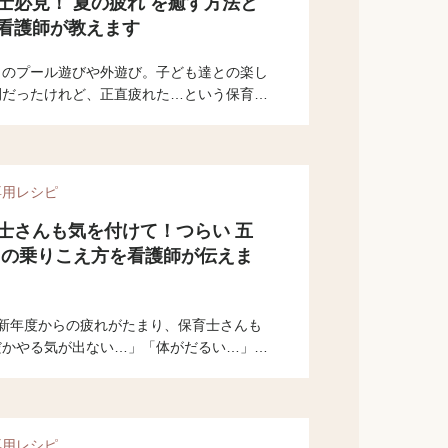
士必見！ 夏の疲れ を癒す方法と
看護師が教えます
日のプール遊びや外遊び。子ども達との楽し
間だったけれど、正直疲れた…という保育士
は多いと思います。今の時期、溜まっていた
疲れ がどっと出てきますよね。今回の記事
護師の私から、 夏の疲れ を癒す方法をお
します。
専用レシピ
士さんも気を付けて！つらい 五
 の乗りこえ方を看護師が伝えま
は新年度からの疲れがたまり、保育士さんも
だかやる気が出ない…」「体がだるい…」な
五月病 になりやすい時期です。 五月病 の
が出ると保育士さんもつらいですよね。今回
師の私から 五月病 についてと、その乗り
方をお伝えします。
専用レシピ