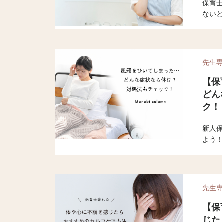
保育
ない
保育
目の
す。
先生
【保
どん
ク
新人
よう！
時、
ません
まっ
して
先生
【保
じた