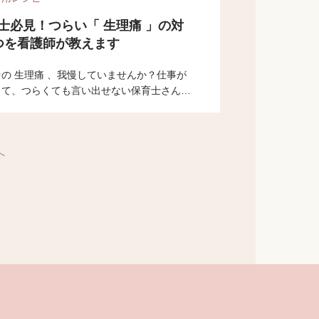
士必見！つらい「 生理痛 」の対
つを看護師が教えます
の 生理痛 、我慢していませんか？仕事が
くて、つらくても言い出せない保育士さんは
のではないでしょうか。今回の記事では、保
役立つ 生理痛 の対策を看護師の私からお
します。忙しい中でも、自分の体もいたわっ
へ
げましょうね。