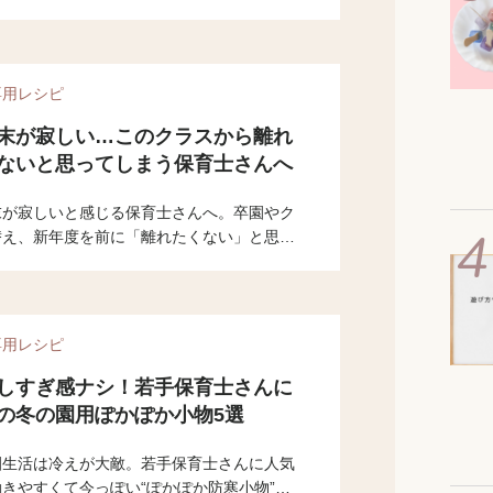
ただけではありません。五月病の時期に感じ
い不調の理由と、少し心が軽くなる向き合い
やさしくお伝えします。
専用レシピ
末が寂しい…このクラスから離れ
ないと思ってしまう保育士さんへ
末が寂しいと感じる保育士さんへ。卒園やク
替え、新年度を前に「離れたくない」と思う
自然なことです。その気持ちの理由と、春の
方をやさしくお伝えします。
専用レシピ
しすぎ感ナシ！若手保育士さんに
の冬の園用ぽかぽか小物5選
園生活は冷えが大敵。若手保育士さんに人気
動きやすくて今っぽい“ぽかぽか防寒小物”を