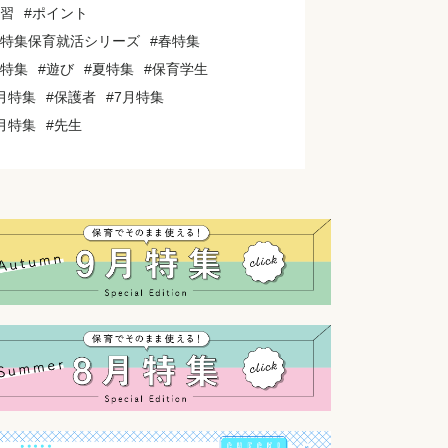
実習
#ポイント
夏特集保育就活シリーズ
#春特集
冬特集
#遊び
#夏特集
#保育学生
5月特集
#保護者
#7月特集
6月特集
#先生