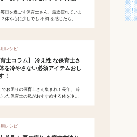
い毎日を過ごす保育士さん。最近疲れていま
？体や心に少しでも 不調 を感じたら、セ
ケアを早めに行いましょう。今回は、体や心
調 に効くセルフケア方法、ストレス発散方
いくつかご紹介します。ぜひ参考にしてみて
い。
専用レシピ
保育士コラム】 冷え性 な保育士さ
体を冷やさない必須アイテムおし
す！
 でお困りの保育士さん集まれ！長年、 冷
 だった保育士の私がおすすめする体を冷や
必須アイテムや、 冷え性 についての基本
を取り上げます。「冷えは万病のもと」体の
で困っている方は、ぜひ参考にしてみて下さ
万全の対策で冬を乗り切りましょう！
専用レシピ