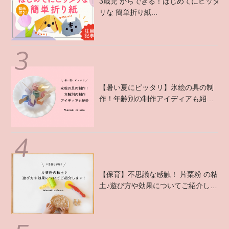
3歳児 からできる！はじめてにピッタ
リな 簡単折り紙...
【暑い夏にピッタリ】氷絵の具の制
作！年齢別の制作アイディアも紹
介 ...
【保育】不思議な感触！ 片栗粉 の粘
土♪遊び方や効果についてご紹介しま
す！ ...