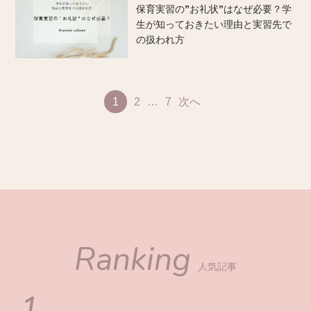
保育実習の”お礼状”はなぜ必要？学
生が知っておきたい理由と実習先で
の扱われ方
1
2
…
7
次へ
Ranking
人気記事