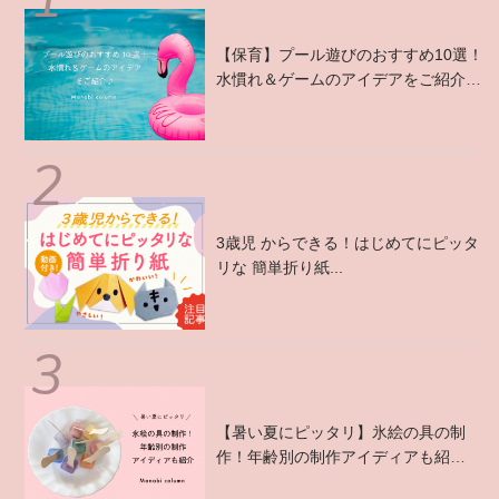
【保育】プール遊びのおすすめ10選！
水慣れ＆ゲームのアイデアをご紹介
♪...
3歳児 からできる！はじめてにピッタ
リな 簡単折り紙...
【暑い夏にピッタリ】氷絵の具の制
作！年齢別の制作アイディアも紹
介 ...