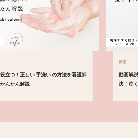
動画
動画解説付【新学期】朝の 受け入れ の悩み解
決！泣く子への配慮と対応の仕方