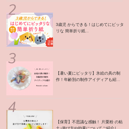
3歳児 からできる！はじめてにピッタ
リな 簡単折り紙...
【暑い夏にピッタリ】氷絵の具の制
作！年齢別の制作アイディアも紹
介 ...
【保育】不思議な感触！ 片栗粉 の粘
土♪遊び方や効果についてご紹介しま