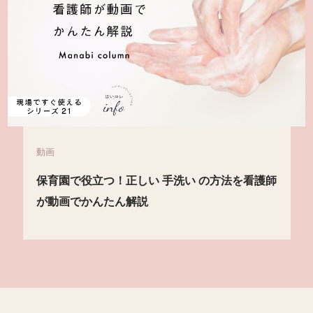
動画
看護師
動画解説付【新学期】朝の 受け入れ の悩
決！泣く子への配慮と対応の仕方