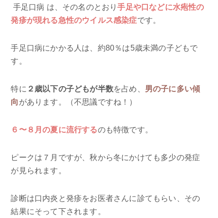
手足口病 は、その名のとおり
手足や口などに水疱性の
発疹が現れる急性のウイルス感染症
です。
手足口病にかかる人は、約80％は5歳未満の子どもで
す。
特に
２歳以下の子どもが半数
を占め、
男の子に多い傾
向
があります。（不思議ですね！）
６〜８月の夏に流行する
のも特徴です。
ピークは７月ですが、秋から冬にかけても多少の発症
が見られます。
診断は口内炎と発疹をお医者さんに診てもらい、その
結果にそって下されます。