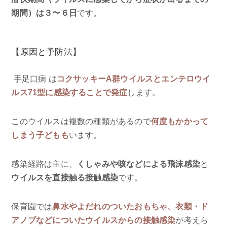
期間）は３〜６日
です。
【原因と予防法】
手足口病 は
コクサッキーA群ウイルスとエンテロウイ
ルス71型に感染することで発症
します。
このウイルスは複数の種類があるので
何度もかかって
しまう子どもも
います。
感染経路は主に、
くしゃみや咳などによる飛沫感染
と
ウイルスを直接触る接触感染
です。
保育園では
鼻水やよだれのついたおもちゃ、衣類・ド
アノブなどについたウイルスからの接触感染
が考えら