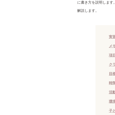
に書き方を説明します
解説します。
実
メ
項
ク
目
時
活
環
子