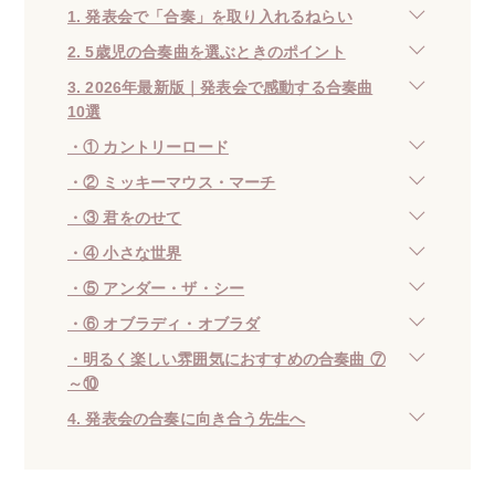
1. 発表会で「合奏」を取り入れるねらい
2. 5歳児の合奏曲を選ぶときのポイント
3. 2026年最新版｜発表会で感動する合奏曲
10選
・① カントリーロード
・② ミッキーマウス・マーチ
・③ 君をのせて
・④ 小さな世界
・⑤ アンダー・ザ・シー
・⑥ オブラディ・オブラダ
・明るく楽しい雰囲気におすすめの合奏曲 ⑦
～⑩
4. 発表会の合奏に向き合う先生へ