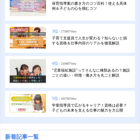
保育指導案の書き方のコツ百科！使える具体
例＆子どもの心を掴むコツ
3位
- 271897Veiw
子育て支援員で人生が変わる？知らないと損
する資格＆仕事内容のリアルを徹底解説
4位
- 210987Veiw
“児童福祉施設”ってそんなに種類あるの？施設
ごとの違い・特徴・働き方を丸ごと解説
5位
- 102782Veiw
学童指導員で広がるキャリア！資格は必要？
子どもの未来を支える仕事の魅力を大公開
新着記事一覧