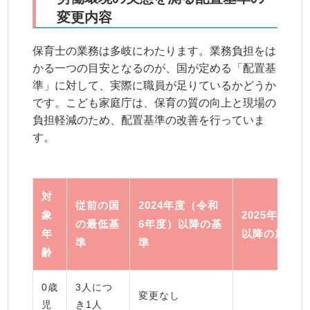
変更内容
保育士の業務は多岐にわたります。業務負担をは
かる一つの目安となるのが、国が定める「配置基
準」に対して、実際に職員が足りているかどうか
です。こども家庭庁は、保育の質の向上と現場の
負担軽減のため、配置基準の改善を行っていま
す。
対
従前の国
2024年度（令和
象
2025年度（
の最低基
6年度）以降の基
年
以降の加算措
準
準
齢
0歳
3人につ
変更なし
–
児
き1人