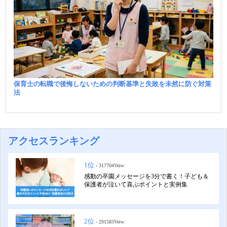
保育士の転職で後悔しないための判断基準と失敗を未然に防ぐ対策
法
アクセスランキング
1位
- 317704Veiw
感動の卒園メッセージを3分で書く！子ども＆
保護者が泣いて喜ぶポイントと実例集
2位
- 291583Veiw