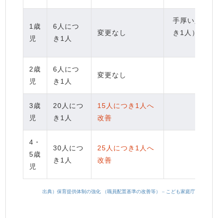
手厚い人員配
1歳
6人につ
変更なし
き1人）を行
児
き1人
2歳
6人につ
変更なし
–
児
き1人
3歳
20人につ
15人につき1人へ
–
児
き1人
改善
4・
30人につ
25人につき1人へ
5歳
–
き1人
改善
児
出典）保育提供体制の強化 （職員配置基準の改善等） – こども家庭庁