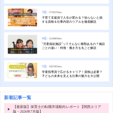
3位
- 271921Veiw
子育て支援員で人生が変わる？知らないと損
する資格＆仕事内容のリアルを徹底解説
4位
- 211006Veiw
“児童福祉施設”ってそんなに種類あるの？施設
ごとの違い・特徴・働き方を丸ごと解説
5位
- 102795Veiw
学童指導員で広がるキャリア！資格は必要？
子どもの未来を支える仕事の魅力を大公開
新着記事一覧
【最新版】保育士の転職市場動向レポート【関西エリア
版・2026年7月版】