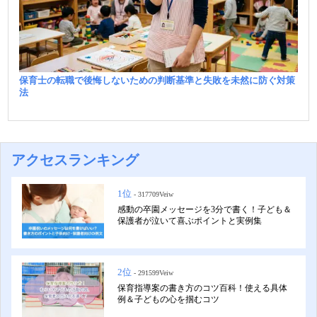
保育士の転職で後悔しないための判断基準と失敗を未然に防ぐ対策
法
アクセスランキング
1位
- 317709Veiw
感動の卒園メッセージを3分で書く！子ども＆
保護者が泣いて喜ぶポイントと実例集
2位
- 291599Veiw
保育指導案の書き方のコツ百科！使える具体
例＆子どもの心を掴むコツ