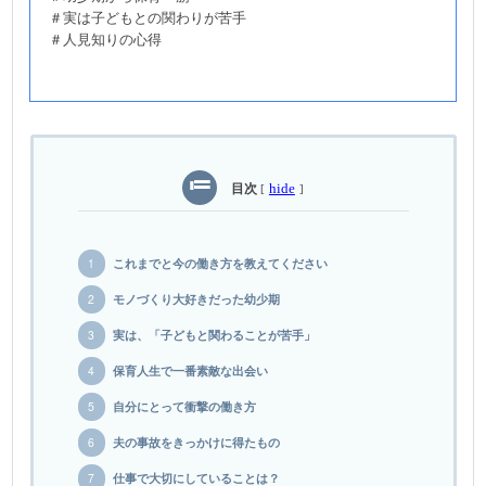
＃実は子どもとの関わりが苦手
＃人見知りの心得
目次
hide
[
]
これまでと今の働き方を教えてください
モノづくり大好きだった幼少期
実は、「子どもと関わることが苦手」
保育人生で一番素敵な出会い
自分にとって衝撃の働き方
夫の事故をきっかけに得たもの
仕事で大切にしていることは？