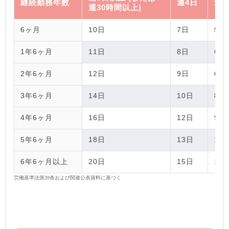
継続勤務年数
週4日
週3
週30時間以上)
6ヶ月
10日
7日
5日
1年6ヶ月
11日
8日
6日
2年6ヶ月
12日
9日
6日
3年6ヶ月
14日
10日
8日
4年6ヶ月
16日
12日
9日
5年6ヶ月
18日
13日
10
6年6ヶ月以上
20日
15日
11
労働基準法第39条および関連公表資料に基づく