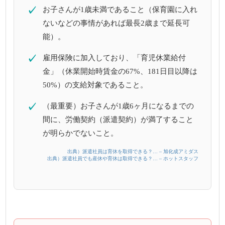
✓
お子さんが1歳未満であること（保育園に入れ
ないなどの事情があれば最長2歳まで延長可
能）。
✓
雇用保険に加入しており、「育児休業給付
金」（休業開始時賃金の67%、181日目以降は
50%）の支給対象であること。
✓
（最重要）お子さんが1歳6ヶ月になるまでの
間に、労働契約（派遣契約）が満了すること
が明らかでないこと。
出典）派遣社員は育休を取得できる？… – 旭化成アミダス
出典）派遣社員でも産休や育休は取得できる？… – ホットスタッフ