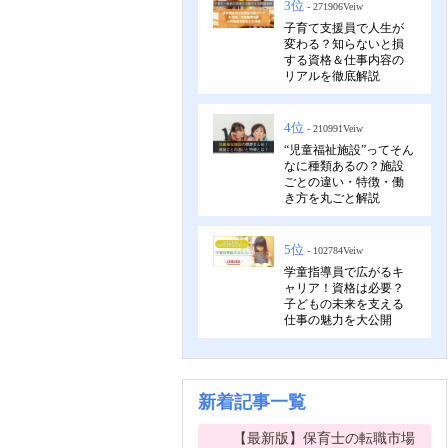
3位
- 271906Veiw
子育て支援員で人生が
変わる？知らないと損
する資格＆仕事内容の
リアルを徹底解説
4位
- 210991Veiw
“児童福祉施設”ってそん
なに種類あるの？施設
ごとの違い・特徴・働
き方を丸ごと解説
5位
- 102784Veiw
学童指導員で広がるキ
ャリア！資格は必要？
子どもの未来を支える
仕事の魅力を大公開
新着記事一覧
【最新版】保育士の転職市場