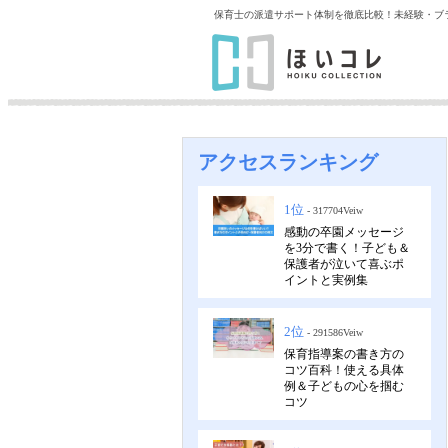
保育士の派遣サポート体制を徹底比較！未経験・ブ
アクセスランキング
1位
- 317704Veiw
感動の卒園メッセージ
を3分で書く！子ども＆
保護者が泣いて喜ぶポ
イントと実例集
2位
- 291586Veiw
保育指導案の書き方の
コツ百科！使える具体
例＆子どもの心を掴む
コツ