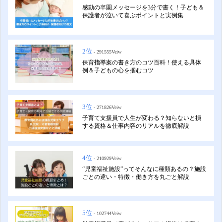
感動の卒園メッセージを3分で書く！子ども＆
保護者が泣いて喜ぶポイントと実例集
2位
- 291555Veiw
保育指導案の書き方のコツ百科！使える具体
例＆子どもの心を掴むコツ
3位
- 271826Veiw
子育て支援員で人生が変わる？知らないと損
する資格＆仕事内容のリアルを徹底解説
4位
- 210929Veiw
“児童福祉施設”ってそんなに種類あるの？施設
ごとの違い・特徴・働き方を丸ごと解説
5位
- 102744Veiw