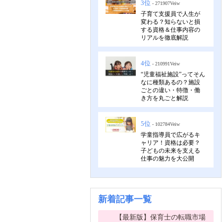
3位
- 271907Veiw
子育て支援員で人生が
変わる？知らないと損
する資格＆仕事内容の
リアルを徹底解説
4位
- 210991Veiw
“児童福祉施設”ってそん
なに種類あるの？施設
ごとの違い・特徴・働
き方を丸ごと解説
5位
- 102784Veiw
学童指導員で広がるキ
ャリア！資格は必要？
子どもの未来を支える
仕事の魅力を大公開
新着記事一覧
【最新版】保育士の転職市場