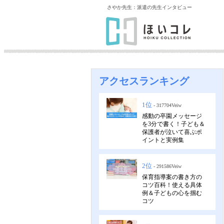
さやか先生：派遣の先生インタビュー
アクセスランキング
1位
- 317704Veiw
感動の卒園メッセージ
を3分で書く！子ども＆
保護者が泣いて喜ぶポ
イントと実例集
2位
- 291586Veiw
保育指導案の書き方の
コツ百科！使える具体
例＆子どもの心を掴む
コツ