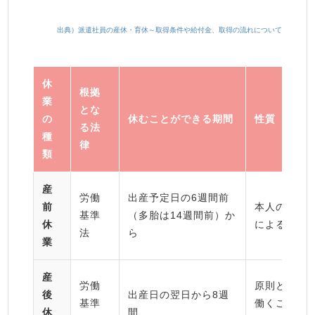
出典）派遣社員の産休・育休～取得条件や給付金、取得の流れについて
休
根拠
業
とな
の
休むことができる期間
性質
る法
種
律
類
産
労働
出産予定日の6週間前
前
本人の希望
基準
（多胎は14週間前）か
休
による
法
ら
業
産
労働
原則として
後
出産日の翌日から8週
基準
働くことは
休
間