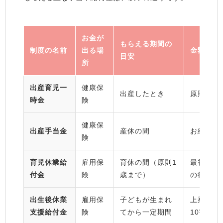
お金が
もらえる期間の
制度の名前
出る場
金額など
目安
所
出産育児一
健康保
出産したとき
原則50万
時金
険
健康保
出産手当金
産休の間
お給料の
険
育児休業給
雇用保
育休の間（原則1
最初の半
付金
険
歳まで）
の後は50
出生後休業
雇用保
子どもが生まれ
上乗せで
支援給付金
険
てから一定期間
10割程度