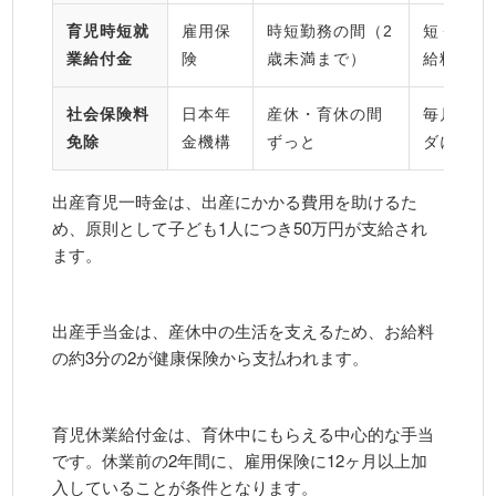
育児時短就
雇用保
時短勤務の間（2
短くなっ
業給付金
険
歳未満まで）
給料を一
社会保険料
日本年
産休・育休の間
毎月の保
免除
金機構
ずっと
ダに
出産育児一時金は、出産にかかる費用を助けるた
め、原則として子ども1人につき50万円が支給され
ます。
出産手当金は、産休中の生活を支えるため、お給料
の約3分の2が健康保険から支払われます。
育児休業給付金は、育休中にもらえる中心的な手当
です。休業前の2年間に、雇用保険に12ヶ月以上加
入していることが条件となります。