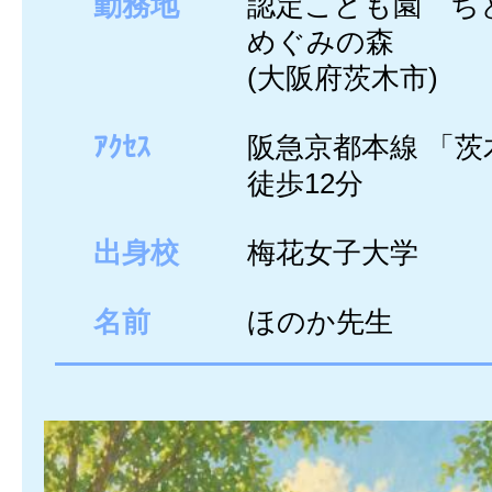
勤務地
認定こども園 ち
めぐみの森
(大阪府茨木市)
ｱｸｾｽ
阪急京都本線 「茨
徒歩12分
出身校
梅花女子大学
名前
ほのか先生