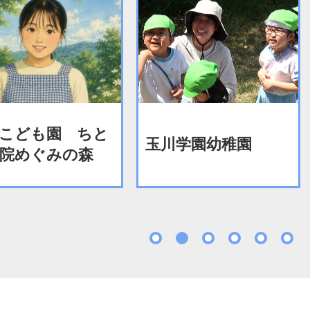
川学園幼稚園
こぐま上野保育園
1
2
3
4
5