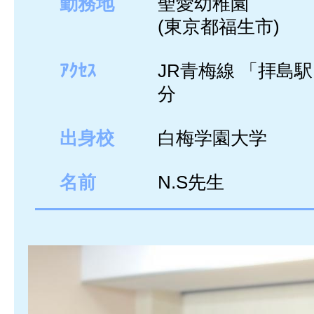
勤務地
聖愛幼稚園
(東京都福生市)
ｱｸｾｽ
JR青梅線 「拝島
分
出身校
白梅学園大学
名前
N.S先生