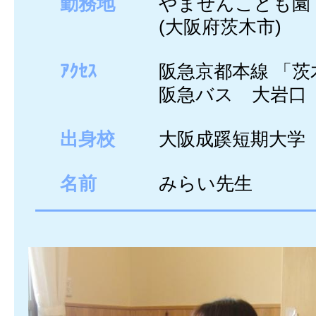
勤務地
やまぜんこども園
(大阪府茨木市)
ｱｸｾｽ
阪急京都本線 「茨
阪急バス 大岩口
出身校
大阪成蹊短期大学
名前
みらい先生