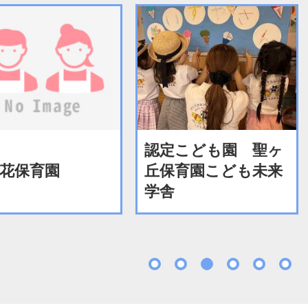
認定こども園 聖ヶ
花保育園
丘保育園こども未来
学舎
1
2
3
4
5