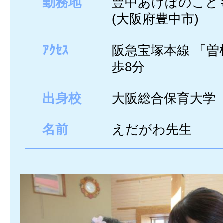
勤務地
豊中あけぼのこど
(大阪府豊中市)
ｱｸｾｽ
阪急宝塚本線 「曽
歩8分
出身校
大阪総合保育大学
名前
えだがわ先生