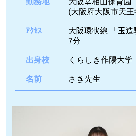
勤務地
大阪宰相山保育園
(大阪府大阪市天王
ｱｸｾｽ
大阪環状線 「玉造
7分
出身校
くらしき作陽大学
名前
さき先生