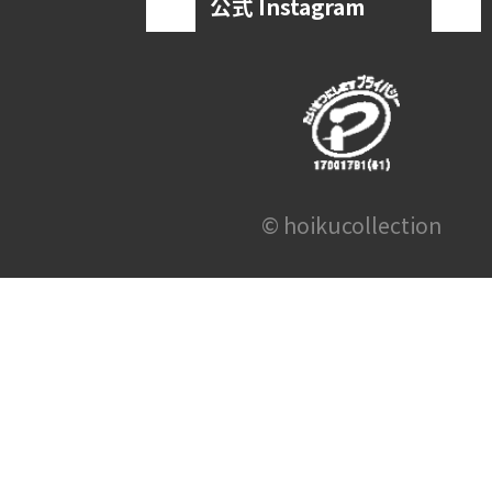
公式 Instagram
© hoikucollection