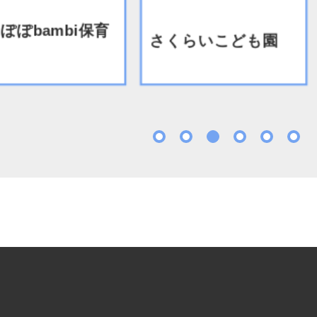
ぽぽbambi保育
さくらいこども園
1
2
3
4
5