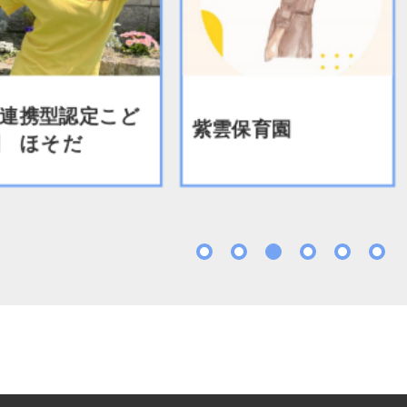
連携型認定こど
紫雲保育園
 ほそだ
1
2
3
4
5