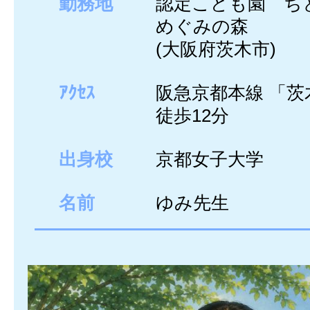
勤務地
認定こども園 ち
めぐみの森
(大阪府茨木市)
ｱｸｾｽ
阪急京都本線 「茨
徒歩12分
出身校
京都女子大学
名前
ゆみ先生