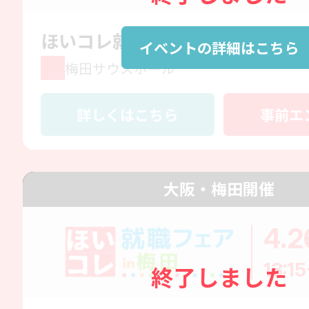
ほいコレ就職フェアin梅田Day1
イベントの詳細はこちら
梅田サウスホール
詳しくはこちら
事前エ
大阪・梅田開催
4.2
13:15
終了しました