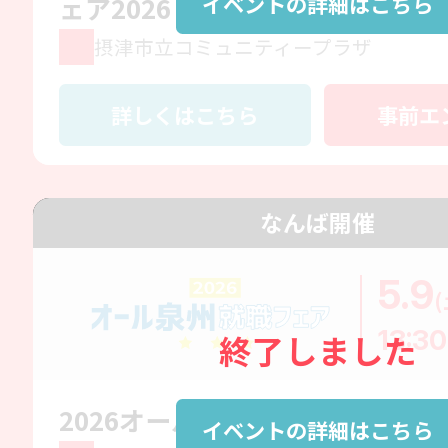
イベントの詳細はこちら
ェア2026
摂津市立コミュニティープラザ
詳しくはこちら
事前エ
なんば開催
5.9
(
13:30
終了しました
2026オール泉州就職フェア
イベントの詳細はこちら