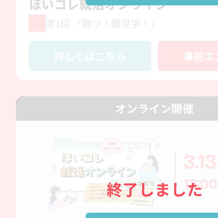
ほいコレ就活オンライン
第1回 「勝つ！園見学！」
詳しくはこちら
事前エ
オンライン開催
3.13
13:00
終了しました