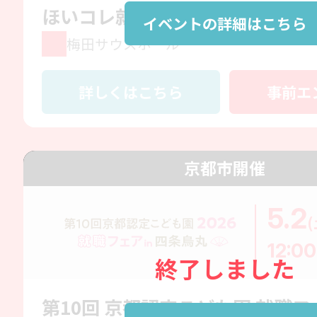
ほいコレ就職フェアin梅田Day2
イベントの詳細はこちら
梅田サウスホール
詳しくはこちら
事前エ
京都市開催
5.2
(
12:00
終了しました
第10回 京都認定こども園 就職フェ