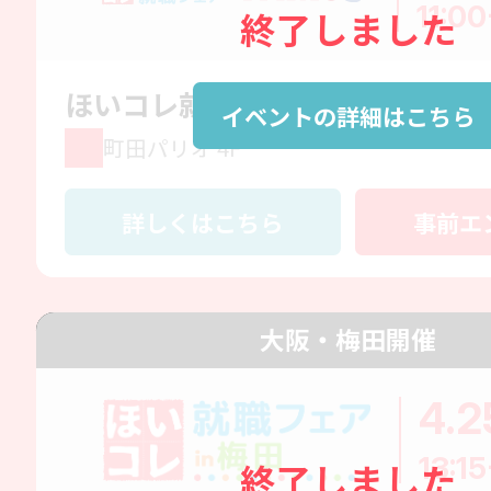
11:00
終了しました
ほいコレ就職フェア✕町田パリオ
イベントの詳細はこちら
町田パリオ 4F
詳しくはこちら
事前エ
大阪・梅田開催
4.2
13:15
終了しました