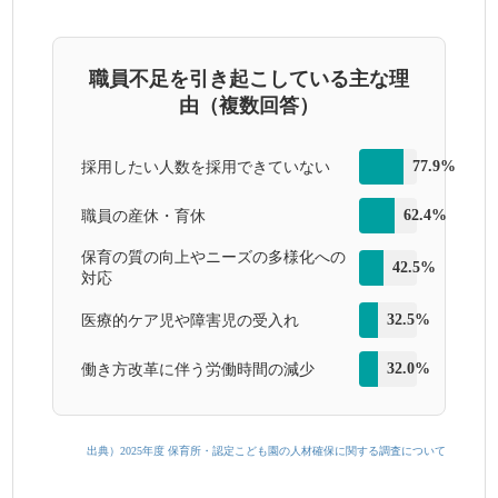
職員不足を引き起こしている主な理
由（複数回答）
77.9%
採用したい人数を採用できていない
62.4%
職員の産休・育休
保育の質の向上やニーズの多様化への
42.5%
対応
32.5%
医療的ケア児や障害児の受入れ
32.0%
働き方改革に伴う労働時間の減少
出典）2025年度 保育所・認定こども園の人材確保に関する調査について