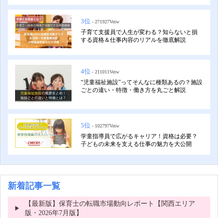
3位
- 271927Veiw
子育て支援員で人生が変わる？知らないと損
する資格＆仕事内容のリアルを徹底解説
4位
- 211011Veiw
“児童福祉施設”ってそんなに種類あるの？施設
ごとの違い・特徴・働き方を丸ごと解説
5位
- 102797Veiw
学童指導員で広がるキャリア！資格は必要？
子どもの未来を支える仕事の魅力を大公開
新着記事一覧
【最新版】保育士の転職市場動向レポート【関西エリア
版・2026年7月版】