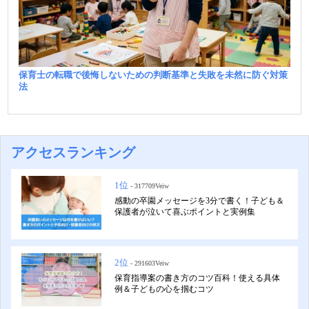
保育士の転職で後悔しないための判断基準と失敗を未然に防ぐ対策
法
アクセスランキング
1位
- 317709Veiw
感動の卒園メッセージを3分で書く！子ども＆
保護者が泣いて喜ぶポイントと実例集
2位
- 291603Veiw
保育指導案の書き方のコツ百科！使える具体
例＆子どもの心を掴むコツ