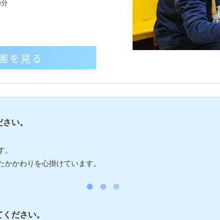
3分
園を見る
ださい。
す。
たかかわりを心掛けています。
てください。