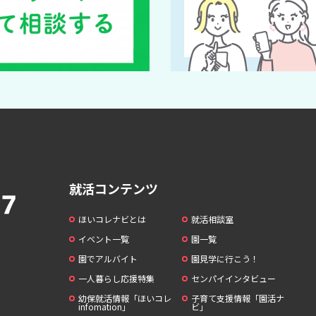
就活コンテンツ
ほいコレナビとは
就活相談室
イベント一覧
園一覧
園でアルバイト
園見学に行こう！
一人暮らし応援特集
センパイインタビュー
幼保就活情報「ほいコレ
子育て支援情報「園活ナ
infomation」
ビ」