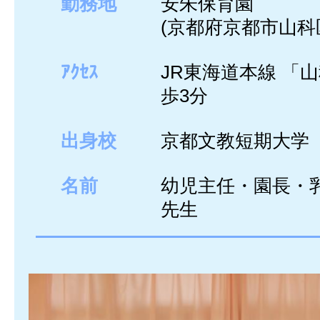
勤務地
安朱保育園
(京都府京都市山科
ｱｸｾｽ
JR東海道本線 「
歩3分
出身校
京都文教短期大学
名前
幼児主任・園長・
先生