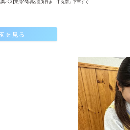
興業バス[東浦03]緑区役所行き「中丸南」下車すぐ
園を見る