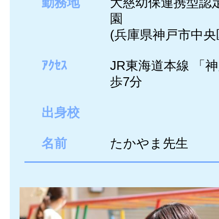
勤務地
大慈幼保連携型認
園
(兵庫県神戸市中央
ｱｸｾｽ
JR東海道本線 「
歩7分
出身校
名前
たかやま先生