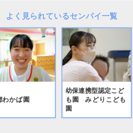
よく見られているセンパイ一覧
幼保連携型認定こど
わかば園
も園 みどりこども
園