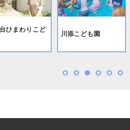
台ひまわりこど
川添こども園
1
2
3
4
5