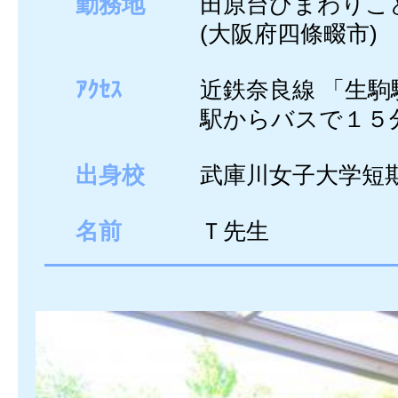
勤務地
田原台ひまわりこ
(大阪府四條畷市)
ｱｸｾｽ
近鉄奈良線 「生駒
駅からバスで１５
出身校
武庫川女子大学短
名前
Ｔ先生